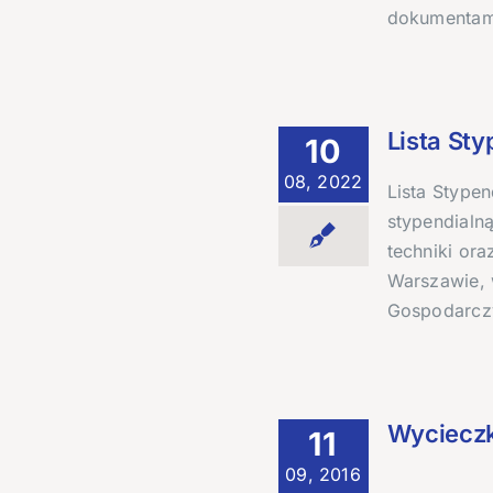
dokumentam
Lista St
10
08, 2022
Lista Stype
stypendialną
techniki ora
Warszawie, 
Gospodarcz
Wycieczk
11
09, 2016