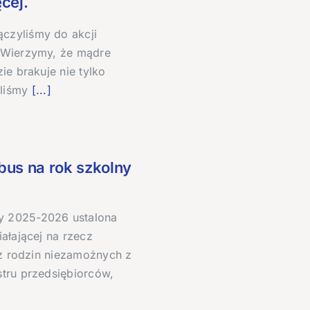
cej.
czyliśmy do akcji
. Wierzymy, że mądre
ie brakuje nie tylko
liśmy
[...]
us na rok szkolny
y 2025-2026 ustalona
ałającej na rzecz
 z rodzin niezamożnych z
stru przedsiębiorców,