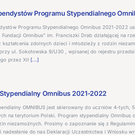
ypendystów Programu Stypendialnego Omn
ndystów Programu Stypendialnego Omnibus 2021-2022 us
 Fundacji Omnibus" im. Franciszki Drab działającej na rz
z kształcenia zdolnych dzieci i młodzieży z rodzin nieza
przy ul. Sokołowska 9/U30 , wpisanej do rejestru przeds
o przez XII
[...]
Stypendialny Omnibus 2021-2022
pendialny OMNIBUS jest skierowany do uczniów 4-tych, 5-
h na terytorium Polski. Program stypendialny Omnibus 
dzin niezamożnych. Prosimy o zapoznanie się z Regulami
 i nadesłanie do nas Deklaracji Uczestnictwa i Wniosku 