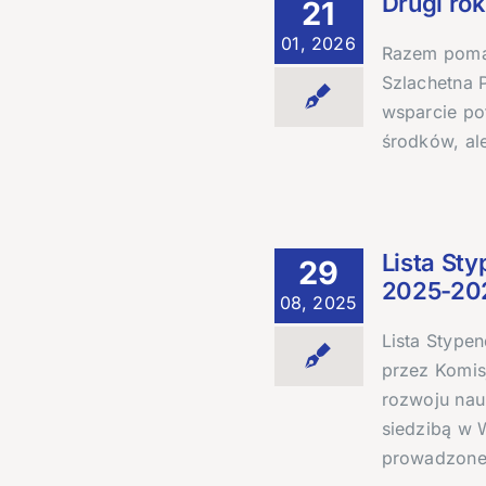
Drugi ro
21
01, 2026
Razem pomag
Szlachetna 
wsparcie pot
środków, al
Lista St
29
2025-20
08, 2025
Lista Stype
przez Komisj
rozwoju nauk
siedzibą w 
prowadzon