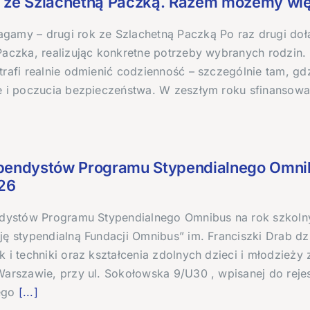
k ze Szlachetną Paczką. Razem możemy wię
amy – drugi rok ze Szlachetną Paczką Po raz drugi dołą
Paczka, realizując konkretne potrzeby wybranych rodzin
rafi realnie odmienić codzienność – szczególnie tam, gdz
e i poczucia bezpieczeństwa. W zeszłym roku sfinansowa
ypendystów Programu Stypendialnego Omnib
26
ndystów Programu Stypendialnego Omnibus na rok szkoln
ę stypendialną Fundacji Omnibus” im. Franciszki Drab dzi
 i techniki oraz kształcenia zdolnych dzieci i młodzieży
Warszawie, przy ul. Sokołowska 9/U30 , wpisanej do reje
ego
[...]