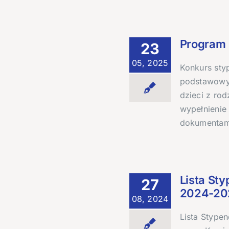
Program 
23
05, 2025
Konkurs sty
podstawowyc
dzieci z ro
wypełnienie
dokumentam
Lista St
27
2024-20
08, 2024
Lista Stype