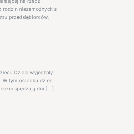
ałającej na rzecz
 z rodzin niezamożnych z
stru przedsiębiorców,
zieci. Dzieci wyjechały
x. W tym ośrodku dzieci
ieczni spędzają dni
[...]