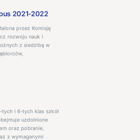
ibus 2021-2022
talona przez Komisję
ecz rozwoju nauk i
możnych z siedzibą w
iębiorców,
tych i 6-tych klas szkół
obejmuje uzdolnione
nem oraz pobranie,
wraz z wymaganymi