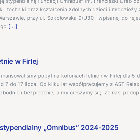
ę stypendialną Fundacji Omnibus” im. Franciszki Drab dzi
 i techniki oraz kształcenia zdolnych dzieci i młodzieży
Warszawie, przy ul. Sokołowska 9/U30 , wpisanej do reje
ego
[...]
tnie w Firlej
inansowaliśmy pobyt na koloniach letnich w Firlej dla 5 d
od 7 do 17 lipca. Od kilku lat współpracujemy z AST Rela
wobodnie i bezpiecznie, a my cieszymy się, że nasi podop
stypendialny „Omnibus” 2024-2025