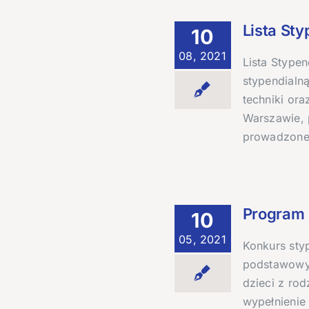
Lista St
10
08, 2021
Lista Stype
stypendialną
techniki ora
Warszawie, 
prowadzoneg
Program 
10
05, 2021
Konkurs sty
podstawowyc
dzieci z ro
wypełnienie