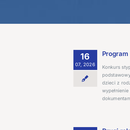
Program 
16
07, 2026
Konkurs sty
podstawowyc
dzieci z ro
wypełnienie
dokumentam