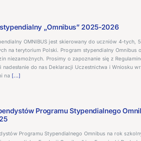
stypendialny „Omnibus” 2025-2026
pendialny OMNIBUS jest skierowany do uczniów 4-tych, 5-
h na terytorium Polski. Program stypendialny Omnibus 
dzin niezamożnych. Prosimy o zapoznanie się z Regulami
 i nadesłanie do nas Deklaracji Uczestnictwa i Wniosku 
i na
[...]
ypendystów Programu Stypendialnego Omnib
25
ndystów Programu Stypendialnego Omnibus na rok szkoln