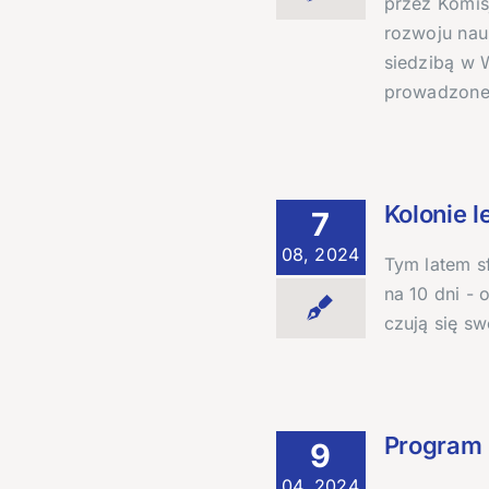
przez Komisj
rozwoju nauk
siedzibą w 
prowadzon
Kolonie le
7
08, 2024
Tym latem sf
na 10 dni - 
czują się s
Program 
9
04, 2024