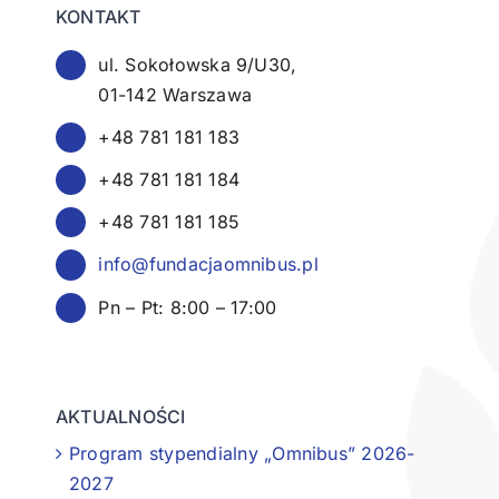
KONTAKT
ul. Sokołowska 9/U30,
01-142 Warszawa
+48 781 181 183
+48 781 181 184
+48 781 181 185
info@fundacjaomnibus.pl
Pn – Pt: 8:00 – 17:00
AKTUALNOŚCI
Program stypendialny „Omnibus” 2026-
2027