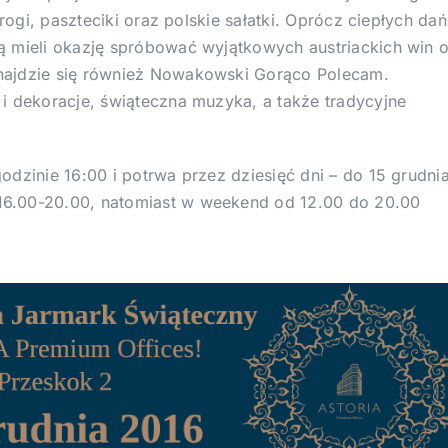
rogi, paszteciki oraz polskie sałatki. Oprócz ciepłych dań
ą mieli okazję spróbować wyjątkowych austriackich win 
najdzie się również Nowakowski Gorąco Polecam.
i dekoracje, świąteczna muzyka, a także tradycyjne
dzinie 16:00 i potrwa przez dziesięć dni – do 15 grudnia
6.00-20.00, natomiast w weekend od 12.00 do 20.00