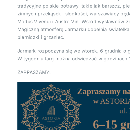
tradycyjne polskie potrawy, takie jak barszcz, pie
zimnych przekąsek i słodkości, warszawiacy będ
Modus Vivendi i Austro Vin. Wśród wystawców z
Magiczną atmosferę Jarmarku dopełnią światełka 
pierniczki i grzaniec.
Jarmark rozpoczyna się we wtorek, 6 grudnia o go
W tygodniu targ można odwiedzać w godzinach 1
ZAPRASZAMY!