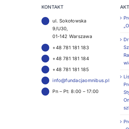
KONTAKT
AK
Pr
ul. Sokołowska
„O
9/U30,
01-142 Warszawa
Dr
Sz
+48 781 181 183
R
+48 781 181 184
wi
+48 781 181 185
Li
info@fundacjaomnibus.pl
Pr
Pn – Pt: 8:00 – 17:00
St
Om
sz
Pr