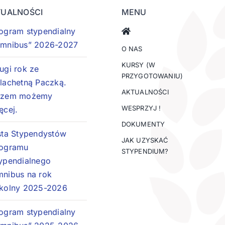
TUALNOŚCI
MENU
ogram stypendialny
mnibus” 2026-2027
O NAS
KURSY (W
ugi rok ze
PRZYGOTOWANIU)
lachetną Paczką.
AKTUALNOŚCI
azem możemy
WESPRZYJ !
ęcej.
DOKUMENTY
sta Stypendystów
JAK UZYSKAĆ
ogramu
STYPENDIUM?
ypendialnego
nibus na rok
kolny 2025-2026
ogram stypendialny